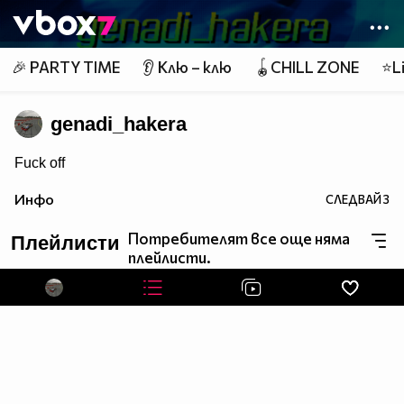
Member of
👾
🎉 PARTY TIME
👂 Клю – клю
🪀CHILL ZONE
⭐Li
genadi_hakera
Fuck off
Инфо
СЛЕДВАЙ
3
Потребителят все още няма
Плейлисти
плейлисти.