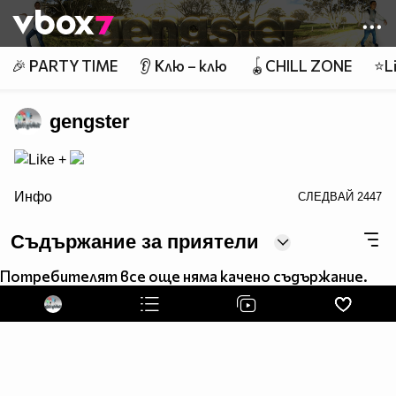
Member of
👾
🎉 PARTY TIME
👂 Клю – клю
🪀CHILL ZONE
⭐Li
gengster
ALT="Like +">
Инфо
СЛЕДВАЙ
2447
Съдържание за приятели
Потребителят все още няма качено съдържание.