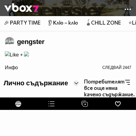
Member of
👾
🎉 PARTY TIME
👂 Клю – клю
🪀CHILL ZONE
⭐Li
gengster
ALT="Like +">
Инфо
СЛЕДВАЙ
2447
Потребителят
Лично съдържание
все още няма
качено съдържание.