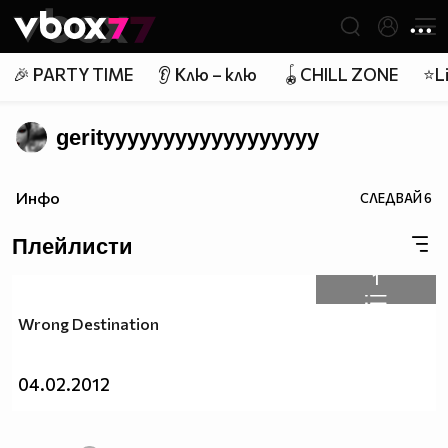
Member of
👾
🎉 PARTY TIME
👂 Клю – клю
🪀CHILL ZONE
⭐Li
gerityyyyyyyyyyyyyyyyyy
Инфо
СЛЕДВАЙ
6
Плейлисти
1
Wrong Destination
04.02.2012