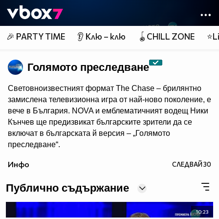
Member of
👾
🎉 PARTY TIME
👂 Клю – клю
🪀CHILL ZONE
⭐Li
Голямото преследване
Световноизвестният формат The Chase – брилянтно
замислена телевизионна игра от най-ново поколение, e
вече в България. NOVA и емблематичният водещ Ники
Кънчев ще предизвикат българските зрители да се
включат в българската й версия – „Голямото
преследване“.
От есента всяка делнична вечер от 18:00 ч. знанието
Инфо
СЛЕДВАЙ
30
ще бъде издигнато в култ, а Ники Кънчев ще запознае
аудиторията с най-големите умове у нас.
Публично съдържание
10:23