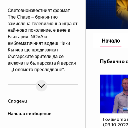
Световноизвестният формат
The Chase – брилянтно
замислена телевизионна игра от
най-ново поколение, e вече в
България. NOVA и
Начало
емблематичният водещ Ники
Кънчев ще предизвикат
българските зрители да се
Публично 
включат в българската й версия
– „Голямото преследване“.
От есента всяка делнична вечер
от 18:00 ч. знанието ще бъде
издигнато в култ, а Ники Кънчев
ще запознае аудиторията с най-
Сподели
големите умове у нас.
Напиши съобщение
Голямото 
(03.10.2022