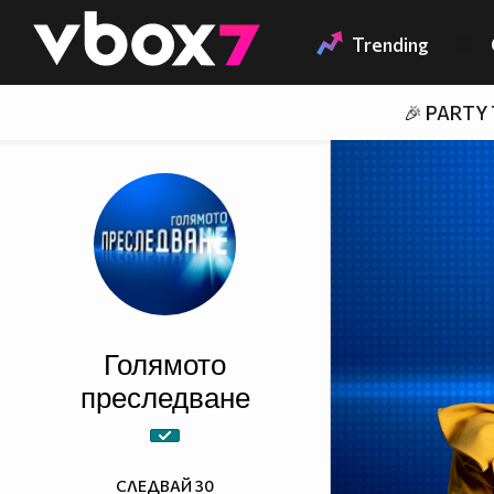
Member of
👾
Trending
🎉 PARTY
Голямото
преследване
СЛЕДВАЙ
30