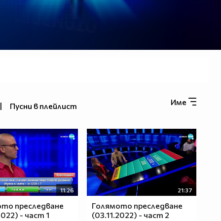
Име
|
Пусни в плейлист
11:26
21:37
ото преследване
Голямото преследване
2022) - част 1
(03.11.2022) - част 2