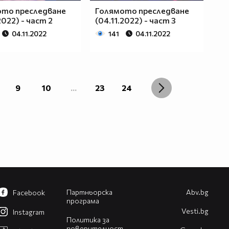
ото преследване
Голямото преследване
2022) - част 2
(04.11.2022) - част 3
04.11.2022
141
04.11.2022
9
10
...
23
24
Партньорска
Abv.bg
Facebook
програма
Vesti.bg
Instagram
Политика за
поверителност