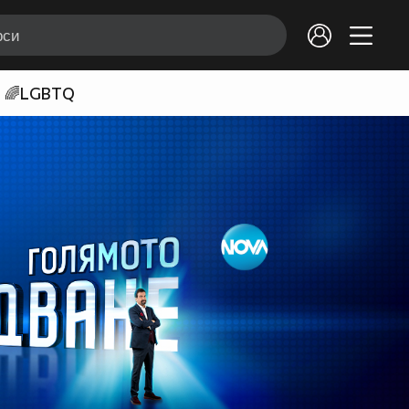
🌈LGBTQ