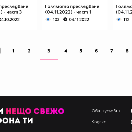
преследване
Голямото преследване
Голям
) - част 3
(04.11.2022) - част 1
(04.11.
04.10.2022
103
04.11.2022
112
1
2
3
4
5
6
7
8
Общи условия
Кодекс