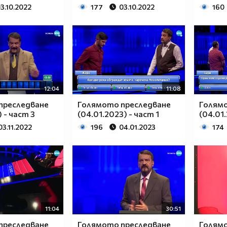
3.10.2022
177
03.10.2022
160
12:04
11:08
преследване
Голямото преследване
Голям
) - част 3
(04.01.2023) - част 1
(04.01.
03.11.2022
196
04.01.2023
174
11:04
30:51
преследване
Голямото преследване
Голям