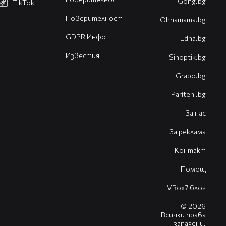
Gong.bg
TikTok
Поверителност
Оhnamama.bg
GDPR Инфо
Edna.bg
Известия
Sinoptik.bg
Grabo.bg
Pariteni.bg
За нас
За реклама
Контакт
Помощ
VBox7 блог
© 2026
Всички права
запазени.