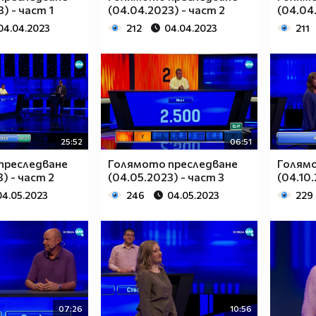
) - част 1
(04.04.2023) - част 2
(04.04
04.04.2023
212
04.04.2023
211
25:52
06:51
преследване
Голямото преследване
Голям
) - част 2
(04.05.2023) - част 3
(04.10.
04.05.2023
246
04.05.2023
229
07:26
10:56