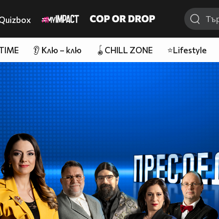
Quizbox
 TIME
👂 Клю – клю
🪀CHILL ZONE
⭐Lifestyle