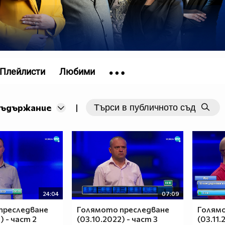
Плейлисти
Любими
съдържание
|
24:04
07:09
преследване
Голямото преследване
Голям
) - част 2
(03.10.2022) - част 3
(03.11.