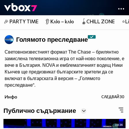
Member of
👾
🎉 PARTY TIME
👂 Клю – клю
🪀CHILL ZONE
⭐Li
Голямото преследване
Световноизвестният формат The Chase – брилянтно
замислена телевизионна игра от най-ново поколение, e
вече в България. NOVA и емблематичният водещ Ники
Кънчев ще предизвикат българските зрители да се
включат в българската й версия – „Голямото
преследване“.
От есента всяка делнична вечер от 18:00 ч. знанието
Инфо
СЛЕДВАЙ
30
ще бъде издигнато в култ, а Ники Кънчев ще запознае
аудиторията с най-големите умове у нас.
Публично съдържание
09:36