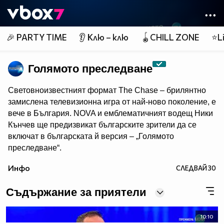
Member of
👾
🎉 PARTY TIME
👂 Клю – клю
🪀CHILL ZONE
⭐Li
Голямото преследване
Световноизвестният формат The Chase – брилянтно
замислена телевизионна игра от най-ново поколение, e
вече в България. NOVA и емблематичният водещ Ники
Кънчев ще предизвикат българските зрители да се
включат в българската й версия – „Голямото
преследване“.
От есента всяка делнична вечер от 18:00 ч. знанието
Инфо
СЛЕДВАЙ
30
ще бъде издигнато в култ, а Ники Кънчев ще запознае
аудиторията с най-големите умове у нас.
Съдържание за приятели
10:10