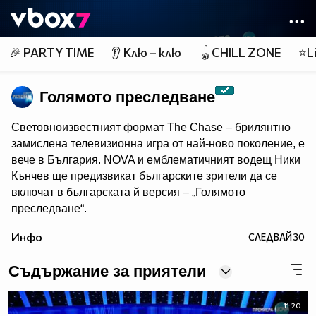
Member of
👾
🎉 PARTY TIME
👂 Клю – клю
🪀CHILL ZONE
⭐Li
Голямото преследване
Световноизвестният формат The Chase – брилянтно
замислена телевизионна игра от най-ново поколение, e
вече в България. NOVA и емблематичният водещ Ники
Кънчев ще предизвикат българските зрители да се
включат в българската й версия – „Голямото
преследване“.
От есента всяка делнична вечер от 18:00 ч. знанието
Инфо
СЛЕДВАЙ
30
ще бъде издигнато в култ, а Ники Кънчев ще запознае
аудиторията с най-големите умове у нас.
Съдържание за приятели
11:20