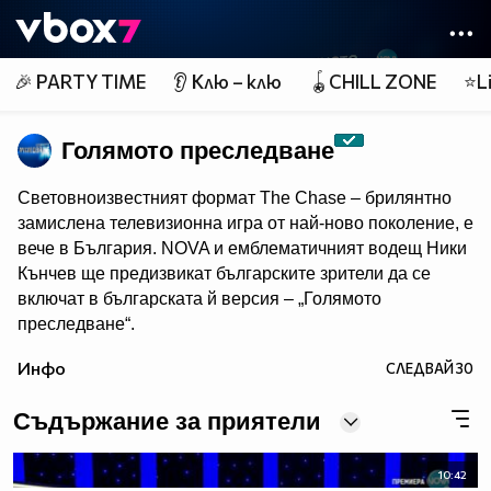
Member of
👾
🎉 PARTY TIME
👂 Клю – клю
🪀CHILL ZONE
⭐Li
Голямото преследване
Световноизвестният формат The Chase – брилянтно
замислена телевизионна игра от най-ново поколение, e
вече в България. NOVA и емблематичният водещ Ники
Кънчев ще предизвикат българските зрители да се
включат в българската й версия – „Голямото
преследване“.
От есента всяка делнична вечер от 18:00 ч. знанието
Инфо
СЛЕДВАЙ
30
ще бъде издигнато в култ, а Ники Кънчев ще запознае
аудиторията с най-големите умове у нас.
Съдържание за приятели
10:42