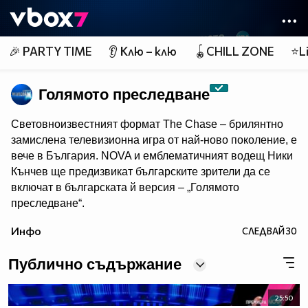
Member of
👾
🎉 PARTY TIME
👂 Клю – клю
🪀CHILL ZONE
⭐Li
Голямото преследване
Световноизвестният формат The Chase – брилянтно
замислена телевизионна игра от най-ново поколение, e
вече в България. NOVA и емблематичният водещ Ники
Кънчев ще предизвикат българските зрители да се
включат в българската й версия – „Голямото
преследване“.
От есента всяка делнична вечер от 18:00 ч. знанието
Инфо
СЛЕДВАЙ
30
ще бъде издигнато в култ, а Ники Кънчев ще запознае
аудиторията с най-големите умове у нас.
Публично съдържание
25:50