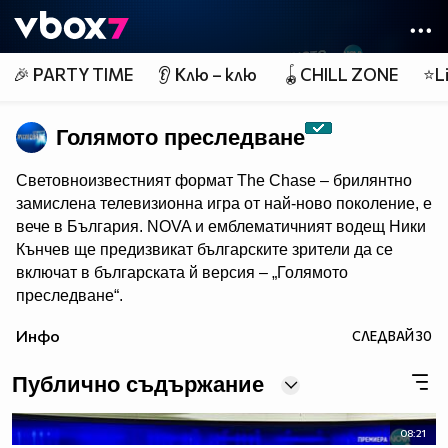
Member of
👾
🎉 PARTY TIME
👂 Клю – клю
🪀CHILL ZONE
⭐Li
Голямото преследване
Световноизвестният формат The Chase – брилянтно
замислена телевизионна игра от най-ново поколение, e
вече в България. NOVA и емблематичният водещ Ники
Кънчев ще предизвикат българските зрители да се
включат в българската й версия – „Голямото
преследване“.
От есента всяка делнична вечер от 18:00 ч. знанието
Инфо
СЛЕДВАЙ
30
ще бъде издигнато в култ, а Ники Кънчев ще запознае
аудиторията с най-големите умове у нас.
Публично съдържание
08:21