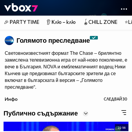
Member of
👾
🎉 PARTY TIME
👂 Клю – клю
🪀CHILL ZONE
⭐Li
Голямото преследване
Световноизвестният формат The Chase – брилянтно
замислена телевизионна игра от най-ново поколение, e
вече в България. NOVA и емблематичният водещ Ники
Кънчев ще предизвикат българските зрители да се
включат в българската й версия – „Голямото
преследване“.
От есента всяка делнична вечер от 18:00 ч. знанието
Инфо
СЛЕДВАЙ
30
ще бъде издигнато в култ, а Ники Кънчев ще запознае
аудиторията с най-големите умове у нас.
Публично съдържание
22:56