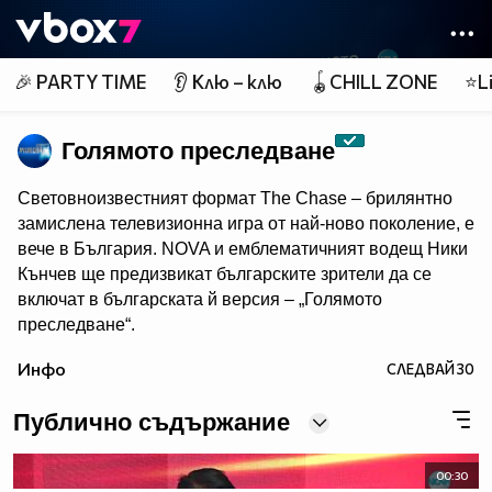
Member of
👾
🎉 PARTY TIME
👂 Клю – клю
🪀CHILL ZONE
⭐Li
Голямото преследване
Световноизвестният формат The Chase – брилянтно
замислена телевизионна игра от най-ново поколение, e
вече в България. NOVA и емблематичният водещ Ники
Кънчев ще предизвикат българските зрители да се
включат в българската й версия – „Голямото
преследване“.
От есента всяка делнична вечер от 18:00 ч. знанието
Инфо
СЛЕДВАЙ
30
ще бъде издигнато в култ, а Ники Кънчев ще запознае
аудиторията с най-големите умове у нас.
Публично съдържание
00:30