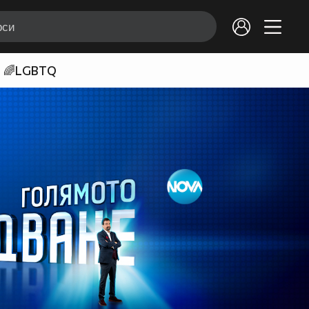
🌈LGBTQ