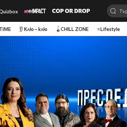
Quizbox
 TIME
👂 Клю – клю
🪀CHILL ZONE
⭐Lifestyle