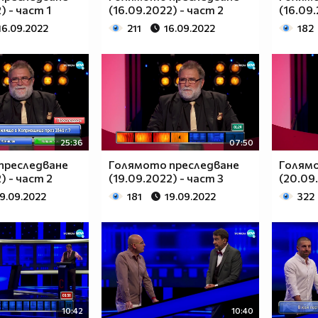
) - част 1
(16.09.2022) - част 2
(16.09.
16.09.2022
211
16.09.2022
182
25:36
07:50
преследване
Голямото преследване
Голям
) - част 2
(19.09.2022) - част 3
(20.09.
19.09.2022
181
19.09.2022
322
10:42
10:40