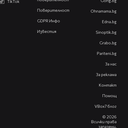
Gong.bg
TikTok
Поверителност
Оhnamama.bg
GDPR Инфо
Edna.bg
Известия
Sinoptik.bg
Grabo.bg
Pariteni.bg
За нас
За реклама
Контакт
Помощ
VBox7 блог
© 2026
Всички права
запазени.