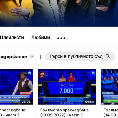
Плейлисти
Любими
съдържание
|
26:06
06:50
преследване
Голямото преследване
Голям
) - част 2
(13.09.2022) - част 3
(14.09.