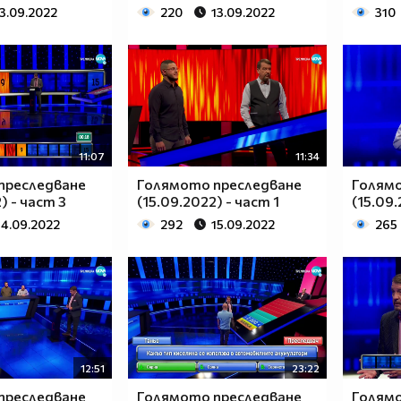
13.09.2022
220
13.09.2022
310
11:07
11:34
преследване
Голямото преследване
Голям
) - част 3
(15.09.2022) - част 1
(15.09.
14.09.2022
292
15.09.2022
265
12:51
23:22
преследване
Голямото преследване
Голям