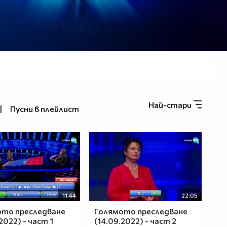
Най-стари
|
Пусни в плейлист
11:44
22:05
ото преследване
Голямото преследване
2022) - част 1
(14.09.2022) - част 2