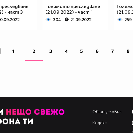
преследване
Голямото преследване
Голям
) - част 3
(21.09.2022) - част 1
(21.09.
0.09.2022
304
21.09.2022
259
1
2
3
4
5
6
7
8
Общи условия
Кодекс