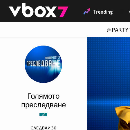
Member of
👾
Trending
🎉 PARTY
Голямото
преследване
СЛЕДВАЙ
30