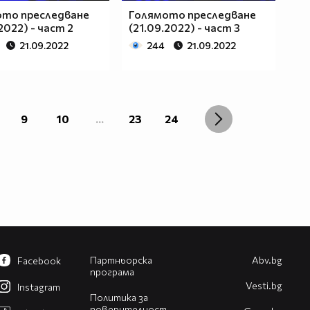
ото преследване
Голямото преследване
2022) - част 2
(21.09.2022) - част 3
21.09.2022
244
21.09.2022
9
10
...
23
24
Партньорска
Abv.bg
Facebook
програма
Vesti.bg
Instagram
Политика за
поверителност