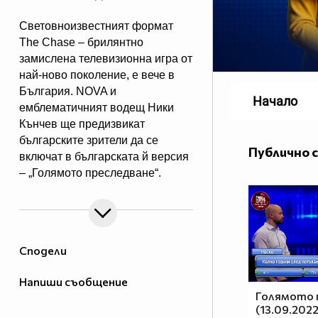
Световноизвестният формат
The Chase – брилянтно
замислена телевизионна игра от
най-ново поколение, e вече в
България. NOVA и
Начало
емблематичният водещ Ники
Кънчев ще предизвикат
българските зрители да се
Публично 
включат в българската й версия
– „Голямото преследване“.
От есента всяка делнична вечер
от 18:00 ч. знанието ще бъде
издигнато в култ, а Ники Кънчев
ще запознае аудиторията с най-
Сподели
големите умове у нас.
Напиши съобщение
Голямото 
(13.09.2022