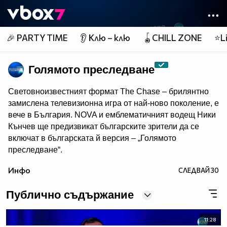
Member of
👾
🎉 PARTY TIME
👂 Клю – клю
🪀CHILL ZONE
⭐Li
Голямото преследване
Световноизвестният формат The Chase – брилянтно
замислена телевизионна игра от най-ново поколение, e
вече в България. NOVA и емблематичният водещ Ники
Кънчев ще предизвикат българските зрители да се
включат в българската й версия – „Голямото
преследване“.
От есента всяка делнична вечер от 18:00 ч. знанието
Инфо
СЛЕДВАЙ
30
ще бъде издигнато в култ, а Ники Кънчев ще запознае
аудиторията с най-големите умове у нас.
Публично съдържание
11:28