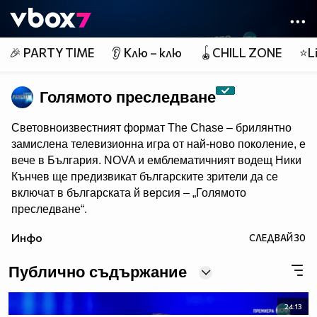
Member of
👾
🎉 PARTY TIME
👂 Клю – клю
🪀CHILL ZONE
⭐Li
Голямото преследване
Световноизвестният формат The Chase – брилянтно
замислена телевизионна игра от най-ново поколение, e
вече в България. NOVA и емблематичният водещ Ники
Кънчев ще предизвикат българските зрители да се
включат в българската й версия – „Голямото
преследване“.
От есента всяка делнична вечер от 18:00 ч. знанието
Инфо
СЛЕДВАЙ
30
ще бъде издигнато в култ, а Ники Кънчев ще запознае
аудиторията с най-големите умове у нас.
Публично съдържание
24:13