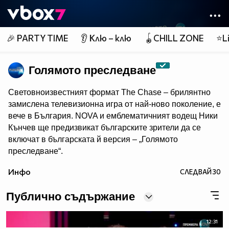
Member of
👾
🎉 PARTY TIME
👂 Клю – клю
🪀CHILL ZONE
⭐Li
Голямото преследване
Световноизвестният формат The Chase – брилянтно
замислена телевизионна игра от най-ново поколение, e
вече в България. NOVA и емблематичният водещ Ники
Кънчев ще предизвикат българските зрители да се
включат в българската й версия – „Голямото
преследване“.
От есента всяка делнична вечер от 18:00 ч. знанието
Инфо
СЛЕДВАЙ
30
ще бъде издигнато в култ, а Ники Кънчев ще запознае
аудиторията с най-големите умове у нас.
Публично съдържание
12:31