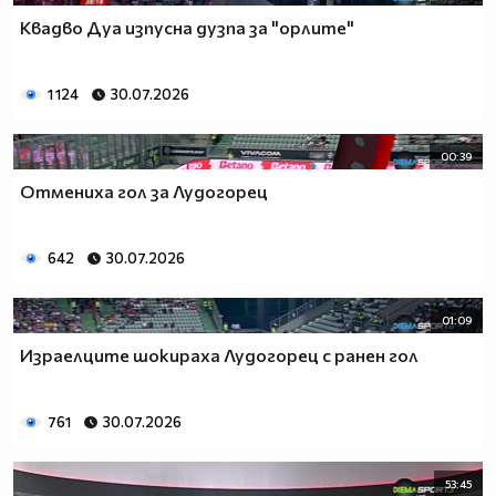
Квадво Дуа изпусна дузпа за "орлите"
1 124
30.07.2026
00:39
Отмениха гол за Лудогорец
642
30.07.2026
01:09
Израелците шокираха Лудогорец с ранен гол
761
30.07.2026
53:45