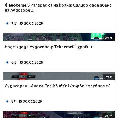
Феновете в Разград са на крака: Салидо даде аванс
на Лудогорец
713
30.07.2026
00:57
Надежда за Лудогорец: Текпетей изравни
613
30.07.2026
07:21
Лудогорец - Апоел Тел Авив 0:1 /първо полувреме/
87
30.07.2026
02:25