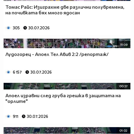
Томас Райс: Изиграхме две различни полувремена,
на почивката бях много ядосан
305
30.07.2026
11:09
Лудогорец - Апоел Тел Авив 2:2 /репортаж/
6 157
30.07.2026
00:57
Апоел изравни след груба грешка в защитата на
"орлите"
911
30.07.2026
01:02