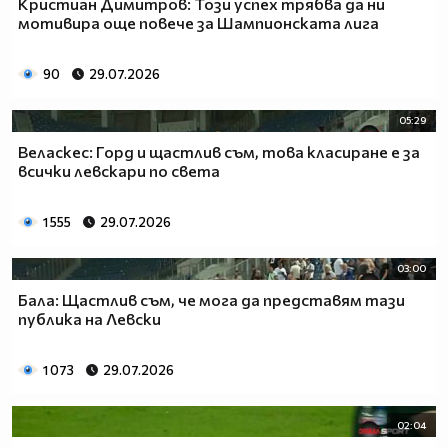
Кристиан Димитров: Този успех трябва да ни
мотивира още повече за Шампионската лига
90
29.07.2026
05:29
Веласкес: Горд и щастлив съм, това класиране е за
всички левскари по света
1 555
29.07.2026
03:00
Бала: Щастлив съм, че мога да представям тази
публика на Левски
1 073
29.07.2026
02:04