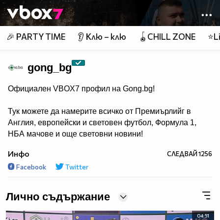
Member of
👾
🎉 PARTY TIME
👂 Клю – клю
🪀CHILL ZONE
⭐Li
gong_bg
Официален VBOX7 профил на Gong.bg!
Тук можете да намерите всичко от Премиърлийг в
Англия, европейски и световен футбол, Формула 1,
НБА мачове и още световни новини!
Инфо
СЛЕДВАЙ
1256
Facebook
Twitter
Лично съдържание
04:51