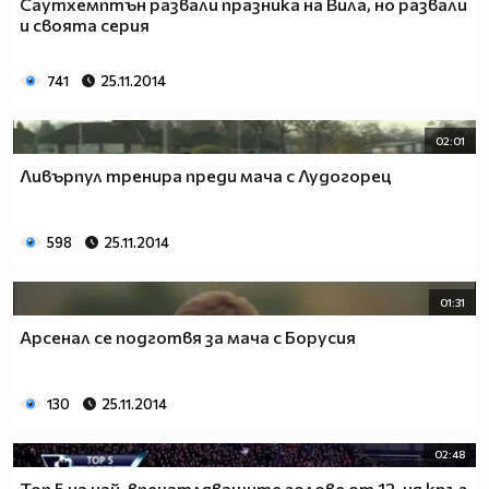
Саутхемптън развали празника на Вила, но развали
и своята серия
741
25.11.2014
02:01
Ливърпул тренира преди мача с Лудогорец
598
25.11.2014
01:31
Арсенал се подготвя за мача с Борусия
130
25.11.2014
02:48
Топ 5 на най-впечатляващите голове от 12-ия кръг