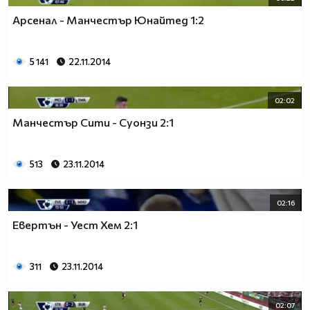
Арсенал - Манчестър Юнайтед 1:2
5 141
22.11.2014
02:02
Манчестър Сити - Суонзи 2:1
513
23.11.2014
02:16
Евертън - Уест Хем 2:1
311
23.11.2014
02:07