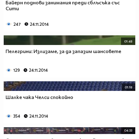
Байерн поднови занимания преди сблъсъка със
Сити
247
24.11.2014
01:48
Пелегрини: Излизаме, за да запазим шансовете
129
24.11.2014
01:18
Шалке чака Челси спокойно
354
24.11.2014
04:33