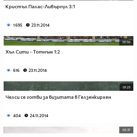
Кристъл Палас-Ливърпул 3:1
1 695
23.11.2014
01:03
Хъл Сити - Тотнъм 1:2
616
23.11.2014
01:25
Челси се готви за визитата в Гелзенкирхен
404
24.11.2014
02:37