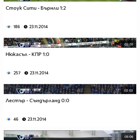
Стоук Сити - Бърнли 1:2
186
23.11.2014
02:03
Нюкасъл - КПР 1:0
257
23.11.2014
02:02
Лестър - Съндърланд 0:0
46
23.11.2014
05:06