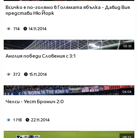
Всичко е по-голямо в Голямата ябълка - Давид Вия
представи Ню Йорк
714
14.11.2014
02:33
Англия победи Словения с 3:1
372
15.11.2014
04:04
Челси - Уест Бромич 2:0
1 718
22.11.2014
06:22