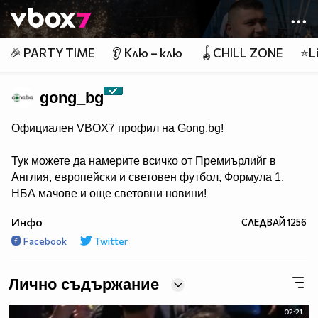
Member of
👾
🎉 PARTY TIME
👂 Клю – клю
🪀CHILL ZONE
⭐Li
gong_bg
Официален VBOX7 профил на Gong.bg!
Тук можете да намерите всичко от Премиърлийг в
Англия, европейски и световен футбол, Формула 1,
НБА мачове и още световни новини!
Инфо
СЛЕДВАЙ
1256
Facebook
Twitter
Лично съдържание
02:21