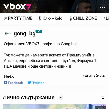
Member of
👾
🎉 PARTY TIME
👂 Клю – клю
🪀CHILL ZONE
⭐Li
gong_bg
Официален VBOX7 профил на Gong.bg!
Тук можете да намерите всичко от Премиърлийг в
Англия, европейски и световен футбол, Формула 1,
НБА мачове и още световни новини!
Инфо
СЛЕДВАЙ
1256
Facebook
Twitter
Лично съдържание