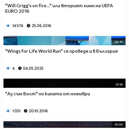
"Will Grigg's on fire..." или вторият химн на UEFA
EURO 2016
14 576
25.06.2016
00:32
"Wings for Life World Run" се проведе и в България
4
04.05.2025
01:59
"Аз съм Болт" по кината от ноември
1 031
20.10.2016
01:00