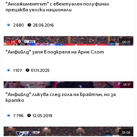
"Ангажиментът" с евентуален полуфинал
прецаква уелски национали
2 680
28.06.2016
00:21
"Анфийлд" запя в подкрепя на Арне Слот
1 107
01.11.2025
01:17
"Анфийлд" ликува след гола на Брайтън, но за
кратко
7 796
12.05.2019
01:06