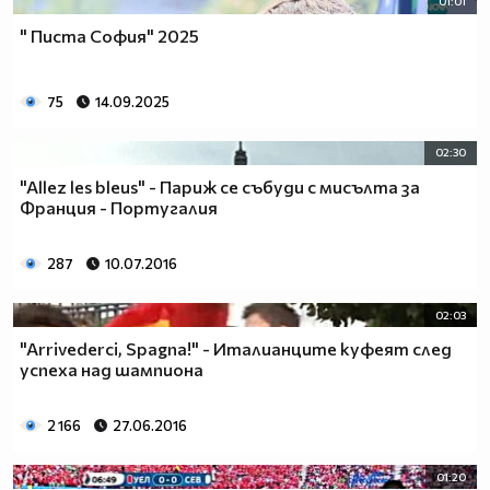
01:01
" Писта София" 2025
75
14.09.2025
02:30
"Allez les bleus" - Париж се събуди с мисълта за
Франция - Португалия
287
10.07.2016
02:03
"Arrivederci, Spagna!" - Италианците куфеят след
успеха над шампиона
2 166
27.06.2016
01:20