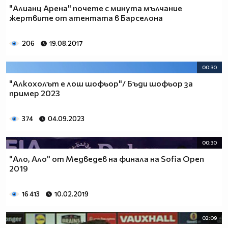
"Алианц Арена" почете с минута мълчание
жертвите от атентата в Барселона
206
19.08.2017
00:30
"Алкохолът е лош шофьор"/ Бъди шофьор за
пример 2023
374
04.09.2023
00:30
"Ало, Ало" от Медведев на финала на Sofia Open
2019
16 413
10.02.2019
02:09