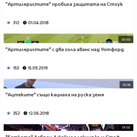
"Артилеристите" пробиха защитата на Стоук
312
01.04.2018
00:50
"Артилеристите" с два гола аванс над Уотфорд
153
15.09.2019
01:38
"Ацтеките" също кацнаха на руска земя
352
12.06.2018
01:02
"Баткото" Леброн Джеймс с лекция към Стеф