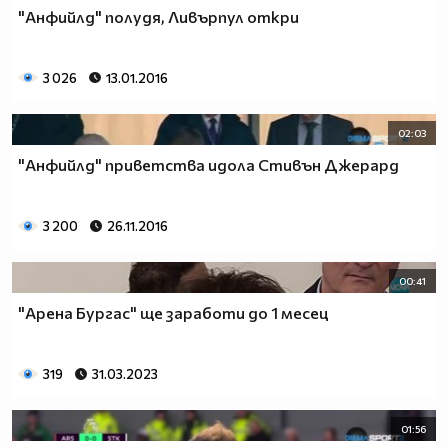
"Анфийлд" полудя, Ливърпул откри
3 026
13.01.2016
02:03
"Анфийлд" приветства идола Стивън Джерард
3 200
26.11.2016
00:41
"Арена Бургас" ще заработи до 1 месец
319
31.03.2023
01:56