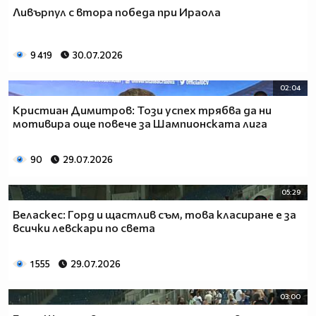
Ливърпул с втора победа при Ираола
9 419
30.07.2026
02:04
Кристиан Димитров: Този успех трябва да ни
мотивира още повече за Шампионската лига
90
29.07.2026
05:29
Веласкес: Горд и щастлив съм, това класиране е за
всички левскари по света
1 555
29.07.2026
03:00