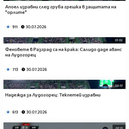
Апоел изравни след груба грешка в защитата на
"орлите"
911
30.07.2026
01:02
Феновете в Разград са на крака: Салидо даде аванс
на Лудогорец
713
30.07.2026
00:57
Надежда за Лудогорец: Текпетей изравни
613
30.07.2026
07:21