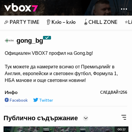
Member of
👾
🎉 PARTY TIME
👂 Клю – клю
🪀CHILL ZONE
⭐Li
gong_bg
Официален VBOX7 профил на Gong.bg!
Тук можете да намерите всичко от Премиърлийг в
Англия, европейски и световен футбол, Формула 1,
НБА мачове и още световни новини!
Инфо
СЛЕДВАЙ
1256
Facebook
Twitter
Публично съдържание
00:57