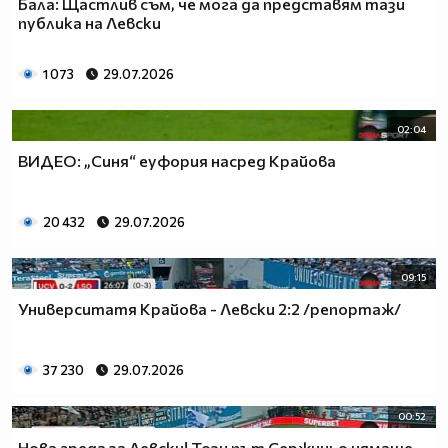
Бала: Щастлив съм, че мога да представям тази
публика на Левски
1 073
29.07.2026
02:04
ВИДЕО: „Синя“ еуфория насред Крайова
20 432
29.07.2026
09:15
Университатя Крайова - Левски 2:2 /репортаж/
37 230
29.07.2026
00:52
Нова греда за Левски! Този път Сержиньо нямаше