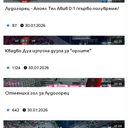
Лудогорец - Апоел Тел Авив 0:1 /първо полувреме/
87
30.07.2026
02:25
Квадво Дуа изпусна дузпа за "орлите"
1 124
30.07.2026
00:39
Отмениха гол за Лудогорец
642
30.07.2026
01:09