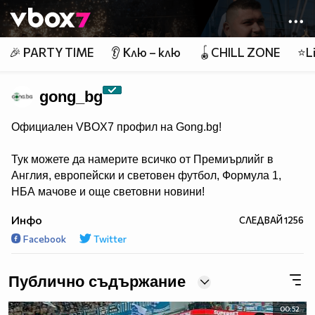
Member of
👾
🎉 PARTY TIME
👂 Клю – клю
🪀CHILL ZONE
⭐Li
gong_bg
Официален VBOX7 профил на Gong.bg!
Тук можете да намерите всичко от Премиърлийг в
Англия, европейски и световен футбол, Формула 1,
НБА мачове и още световни новини!
Инфо
СЛЕДВАЙ
1256
Facebook
Twitter
Публично съдържание
00:52