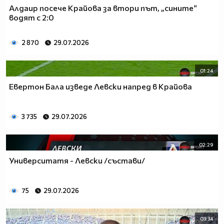
Алдаир посече Крайова за втори път, „сините“
водят с 2:0
2 870
29.07.2026
01:24
Евертон Бала изведе Левски напред в Крайова
3 735
29.07.2026
02:29
Университатя - Левски /състави/
75
29.07.2026
03:34