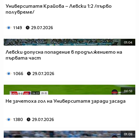
Университатя Крайова – Левски 1:2 /първо
полувреме/
1 149
29.07.2026
01:04
Левски допусна попадение в продължението на
първата част
1 066
29.07.2026
00:53
Не зачетоха гол на Университатя заради засада
1 380
29.07.2026
01:09