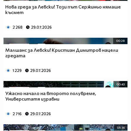
Нова греда за Левски! Този път Сержиньо нямаше
късмет
2 268
29.07.2026
00:28
Малшанс за Левски! Кристиан Димитров нацели
гредата
1 229
29.07.2026
00:43
Ужасно начало на второто полувреме,
Университатя изравни
2 716
29.07.2026
05:34