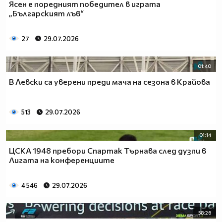
Ясен е поредният победител в играта
„Българският лъв“
27
29.07.2026
01:40
В Левски са уверени преди мача на сезона в Крайова
513
29.07.2026
01:14
ЦСКА 1948 пребори Спартак Търнава след дузпи в
Лигата на конференциите
4 546
29.07.2026
58:26