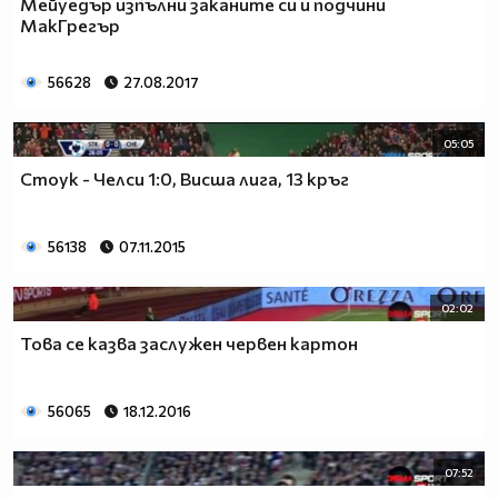
Мейуедър изпълни заканите си и подчини
МакГрегър
56628
27.08.2017
05:05
Стоук - Челси 1:0, Висша лига, 13 кръг
56138
07.11.2015
02:02
Това се казва заслужен червен картон
56065
18.12.2016
07:52