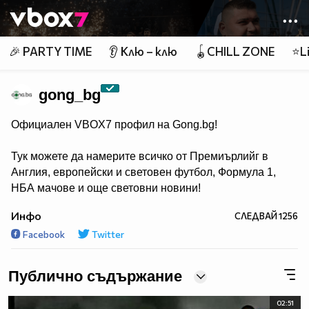
Member of
👾
🎉 PARTY TIME
👂 Клю – клю
🪀CHILL ZONE
⭐Li
gong_bg
Официален VBOX7 профил на Gong.bg!
Тук можете да намерите всичко от Премиърлийг в
Англия, европейски и световен футбол, Формула 1,
НБА мачове и още световни новини!
Инфо
СЛЕДВАЙ
1256
Facebook
Twitter
Публично съдържание
02:51