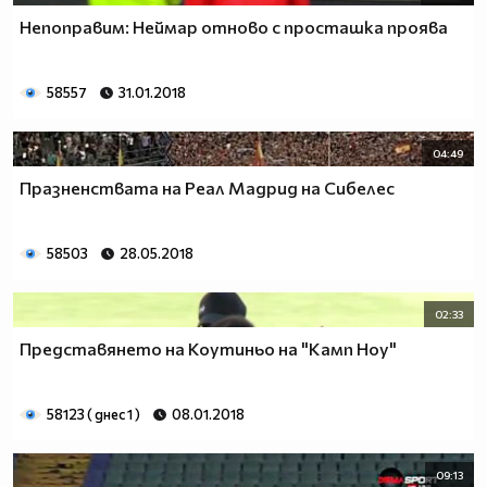
Непоправим: Неймар отново с просташка проява
58557
31.01.2018
04:49
Празненствата на Реал Мадрид на Сибелес
58503
28.05.2018
02:33
Представянето на Коутиньо на "Камп Ноу"
58123 ( днес 1 )
08.01.2018
09:13