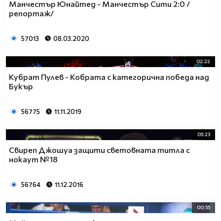
Манчестър Юнайтед - Манчестър Сити 2:0 /
репортаж/
57013
08.03.2020
02:22
Кубрат Пулев - Кобрата с категорична победа над
Букър
56775
11.11.2019
05:23
Свиреп Джошуа защити световната титла с
нокаут №18
56764
11.12.2016
00:55