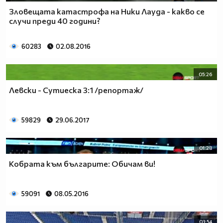
Зловещата катастрофа на Ники Лауда - какво се
случи преди 40 години?
60283
02.08.2016
05:26
Левски - Сутиеска 3:1 /репортаж/
59829
29.06.2017
01:28
Кобрата към българите: Обичам ви!
59091
08.05.2016
03:54