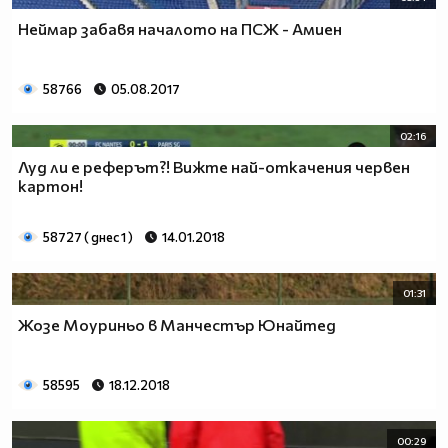
Неймар забавя началото на ПСЖ - Амиен
58766
05.08.2017
02:16
Луд ли е реферът?! Вижте най-откачения червен
картон!
58727 ( днес 1 )
14.01.2018
01:31
Жозе Моуриньо в Манчестър Юнайтед
58595
18.12.2018
00:29