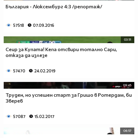
България - Люксембург 4:3 /репортаж/
57518
07.09.2016
03:51
Сеир за Купата! Кепа отсвири тотално Сари,
отказа да излезе
57470
24.02.2019
09:45
Труден, но успешен старт за Гришо в Ротердам, би
Зверев
57087
15.02.2017
06:57