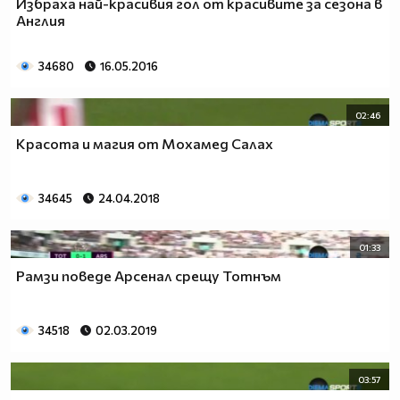
Избраха най-красивия гол от красивите за сезона в
Англия
34680
16.05.2016
02:46
Красота и магия от Мохамед Салах
34645
24.04.2018
01:33
Рамзи поведе Арсенал срещу Тотнъм
34518
02.03.2019
03:57