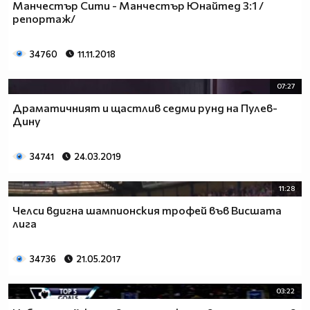
Манчестър Сити - Манчестър Юнайтед 3:1 /
репортаж/
34760
11.11.2018
07:27
Драматичният и щастлив седми рунд на Пулев-
Дину
34741
24.03.2019
11:28
Челси вдигна шампионския трофей във Висшата
лига
34736
21.05.2017
03:22