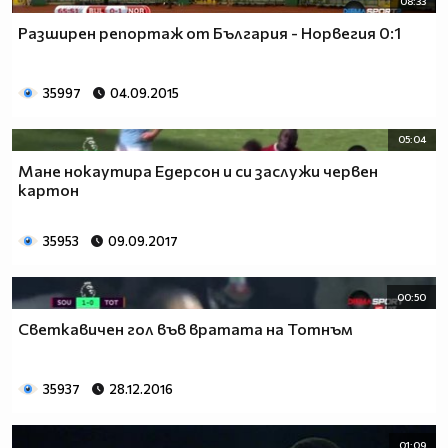
08:33
Разширен репортаж от България - Норвегия 0:1
35997
04.09.2015
05:04
Мане нокаутира Едерсон и си заслужи червен
картон
35953
09.09.2017
00:50
Светкавичен гол във вратата на Тотнъм
35937
28.12.2016
01:09