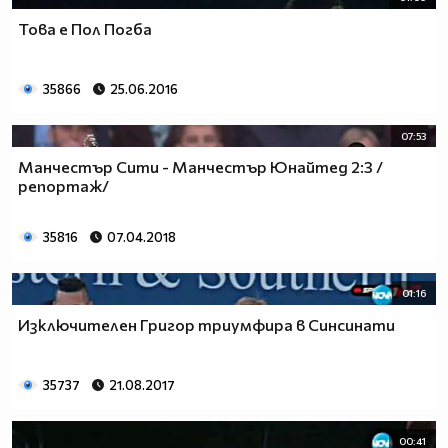
Това е Пол Погба
35866
25.06.2016
07:53
Манчестър Сити - Манчестър Юнайтед 2:3 /
репортаж/
35816
07.04.2018
01:16
Изключителен Григор триумфира в Синсинати
35737
21.08.2017
00:41