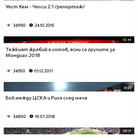
Уест Хем - Челси 2:1 /репортаж/
34990
24.10.2015
02:44
Тежкият жребий е готов, ясни са групите за
Мондиал 2018
34950
01.12.2017
01:25
Бой между ЦСКА и Рига след мача
34800
19.07.2018
08:01