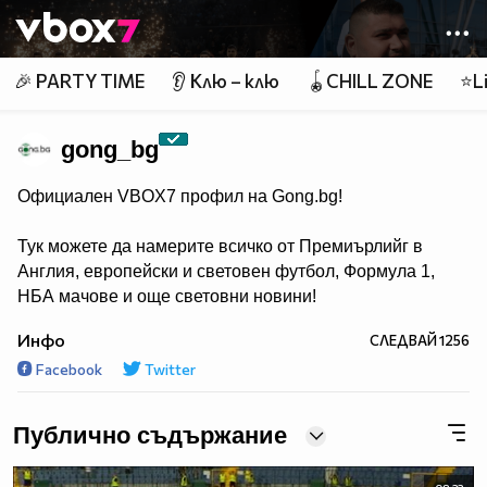
Member of
👾
🎉 PARTY TIME
👂 Клю – клю
🪀CHILL ZONE
⭐Li
gong_bg
Официален VBOX7 профил на Gong.bg!
Тук можете да намерите всичко от Премиърлийг в
Англия, европейски и световен футбол, Формула 1,
НБА мачове и още световни новини!
Инфо
СЛЕДВАЙ
1256
Facebook
Twitter
Публично съдържание