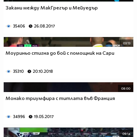
Закани между МакГрегър и Мейуедър
35406
26.08.2017
03:13
Моуриньо стигна до бой с помощник на Сари
35310
20.10.2018
08:00
Монако триумфира с титлата във Франция
34996
19.05.2017
09:14