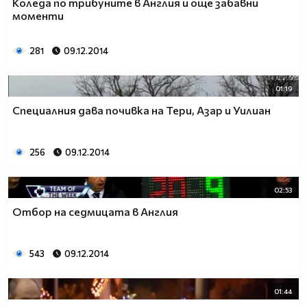
Коледа по трибуните в Англия и още забавни
моменти
281
09.12.2014
01:19
Специалния дава почивка на Тери, Азар и Уилиан
256
09.12.2014
02:53
Отбор на седмицата в Англия
543
09.12.2014
01:44