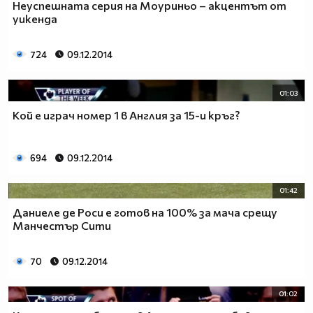
Неуспешната серия на Моуриньо – акцентът от
уикенда
724
09.12.2014
01:03
Кой е играч номер 1 в Англия за 15-и кръг?
694
09.12.2014
01:42
Даниеле де Роси е готов на 100% за мача срещу
Манчестър Сити
70
09.12.2014
01:02