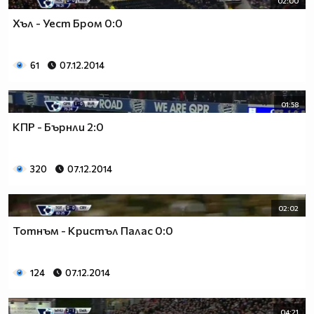
02:00
Хъл - Уест Бром 0:0
61
07.12.2014
01:58
КПР - Бърнли 2:0
320
07.12.2014
02:02
Тотнъм - Кристъл Палас 0:0
124
07.12.2014
04:21