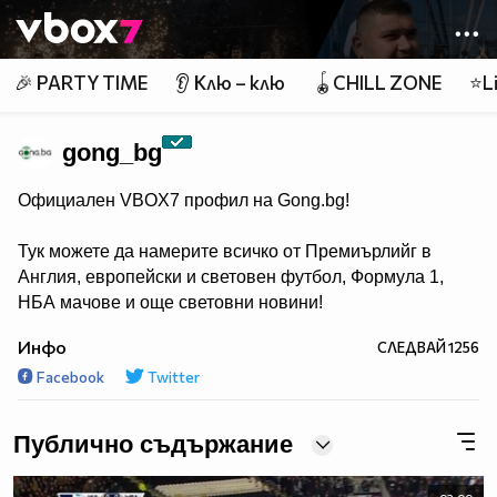
Member of
👾
🎉 PARTY TIME
👂 Клю – клю
🪀CHILL ZONE
⭐Li
gong_bg
Официален VBOX7 профил на Gong.bg!
Тук можете да намерите всичко от Премиърлийг в
Англия, европейски и световен футбол, Формула 1,
НБА мачове и още световни новини!
Инфо
СЛЕДВАЙ
1256
Facebook
Twitter
Публично съдържание