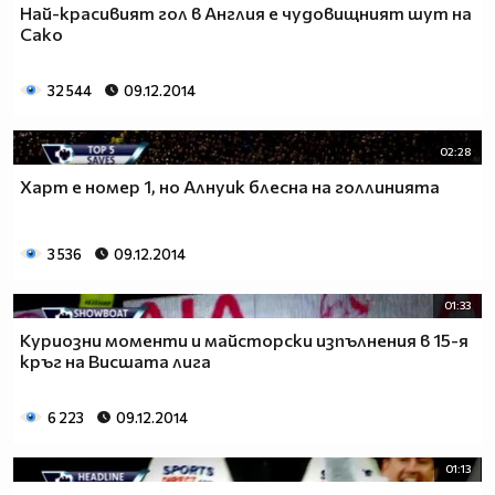
Най-красивият гол в Англия е чудовищният шут на
Сако
32 544
09.12.2014
02:28
Харт е номер 1, но Алнуик блесна на голлинията
3 536
09.12.2014
01:33
Куриозни моменти и майсторски изпълнения в 15-я
кръг на Висшата лига
6 223
09.12.2014
01:13