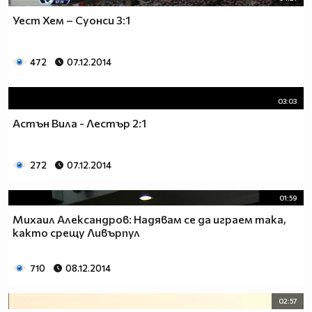
Уест Хем – Суонси 3:1
472
07.12.2014
03:03
Астън Вила - Лестър 2:1
272
07.12.2014
01:59
Михаил Александров: Надявам се да играем така,
както срещу Ливърпул
710
08.12.2014
02:57