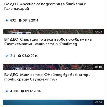
ВИДЕО: Арсенал се подготвя за битката с
Галатасарай
632
08.12.2014
04:25
ВИДЕО: Спиращото дъха първо полувреме на
Саутхемптън - Манчестър Юнайтед
214
08.12.2014
07:40
ВИДЕО: Манчестър ЮНайтед взе важни три
точки срещу Саутхемптън
4 388
09.12.2014
02:56