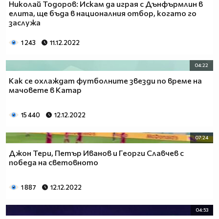
Николай Тодоров: Искам да играя с Дънфърмлин в
елита, ще бъда в националния отбор, когато го
заслужа
1 243
11.12.2022
04:22
Как се охлаждат футболните звезди по време на
мачовете в Катар
15 440
12.12.2022
07:24
Джон Тери, Петър Иванов и Георги Славчев с
победа на световното
1 887
12.12.2022
04:53