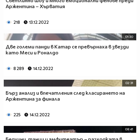
Светлинно шоу и много емоционални фенове преди
Аржентина – Хърватия
218
13.12.2022
01:30
Две големи панди в Катар се превърнаха в звезди
като Меси и Роналдо
8 289
14.12.2022
02:31
Бърз анализ и впечатления след класирането на
Аржентина за финала
225
14.12.2022
08:41
Бедуини, танци и амфитеатър – разходката в