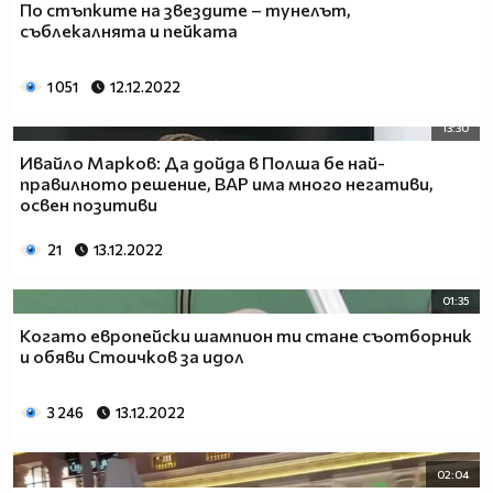
По стъпките на звездите – тунелът,
съблекалнята и пейката
1 051
12.12.2022
13:30
Ивайло Марков: Да дойда в Полша бе най-
правилното решение, ВАР има много негативи,
освен позитиви
21
13.12.2022
01:35
Когато европейски шампион ти стане съотборник
и обяви Стоичков за идол
3 246
13.12.2022
02:04