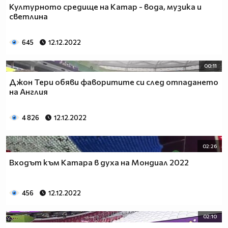
Културното средище на Катар - вода, музика и
светлина
645
12.12.2022
00:11
Джон Тери обяви фаворитите си след отпадането
на Англия
4 826
12.12.2022
02:26
Входът към Катара в духа на Мондиал 2022
456
12.12.2022
02:10