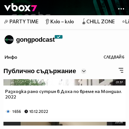
Member of
👾
🎉 PARTY TIME
👂 Клю – клю
🪀CHILL ZONE
⭐Li
gongpodcast
Инфо
СЛЕДВАЙ
6
Публично съдържание
01:57
Разходка рано сутрин в Доха по време на Мондиал
2022
1 656
10.12.2022
23:26