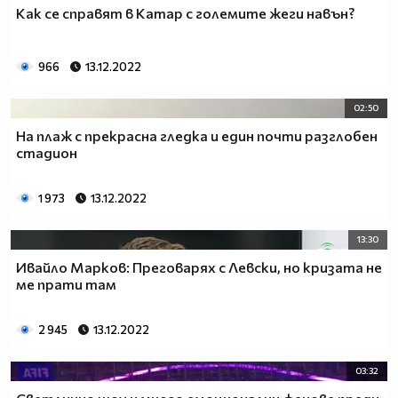
Как се справят в Катар с големите жеги навън?
966
13.12.2022
02:50
На плаж с прекрасна гледка и един почти разглобен
стадион
1 973
13.12.2022
13:30
Ивайло Марков: Преговарях с Левски, но кризата не
ме прати там
2 945
13.12.2022
03:32