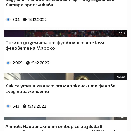
Катара продължава
504
14.12.2022
01:10
Поклон до земята от футболистите към
феновете на Мароко
2 969
15.12.2022
03:38
Как се утешиха част от мароканските фенове
след поражението
643
15.12.2022
14:44
Антов: Националният отбор се развива в