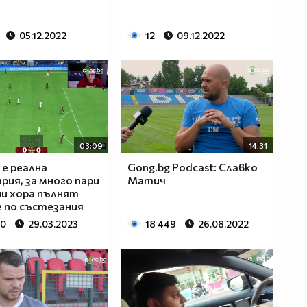
05.12.2022
12
09.12.2022
03:09
14:31
 е реална
Gong.bg Podcast: Славко
рия, за много пари
Матич
ни хора пълнят
 по състезания
80
29.03.2023
18 449
26.08.2022