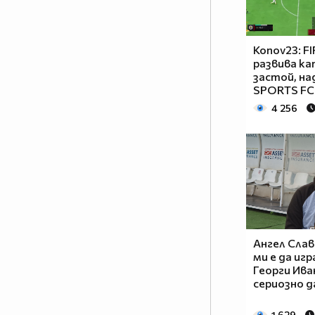
Konov23: FI
развива кат
застой, на
SPORTS FC 
4 256
Ангел Сла
ми е да игр
Георги Иван
сериозно д
1 629