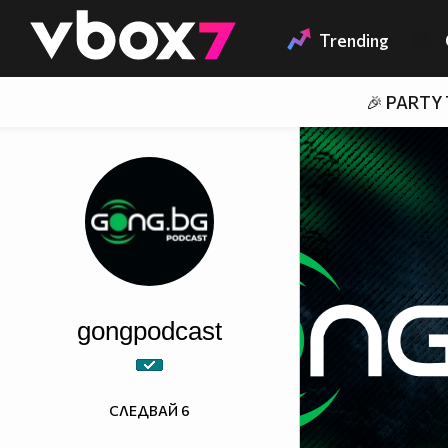
Member of
👾
Trending
🎉 PARTY
gongpodcast
СЛЕДВАЙ
6