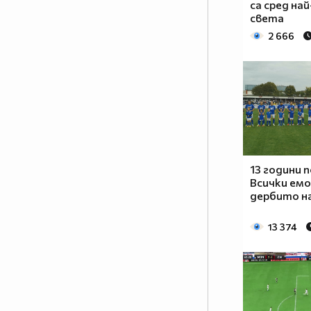
са сред на
света
2 666
13 години 
Всички ем
дербито н
13 374