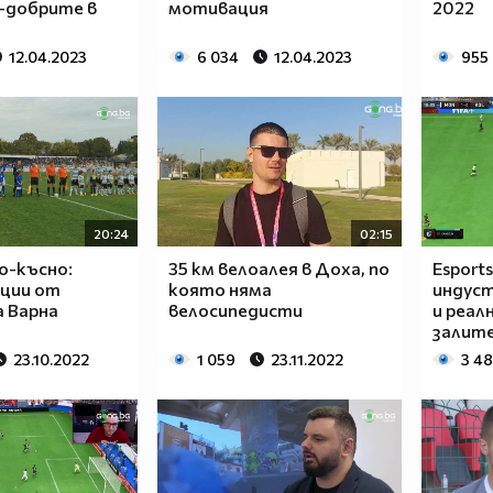
й-добрите в
мотивация
2022
12.04.2023
6 034
12.04.2023
955
20:24
02:15
по-късно:
35 км велоалея в Доха, по
Esports
оции от
която няма
индуст
а Варна
велосипедисти
и реал
залите
23.10.2022
1 059
23.11.2022
3 4