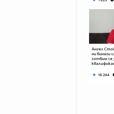
Ангел Сто
ни винаги с
готвим се 
квалифика
16 244