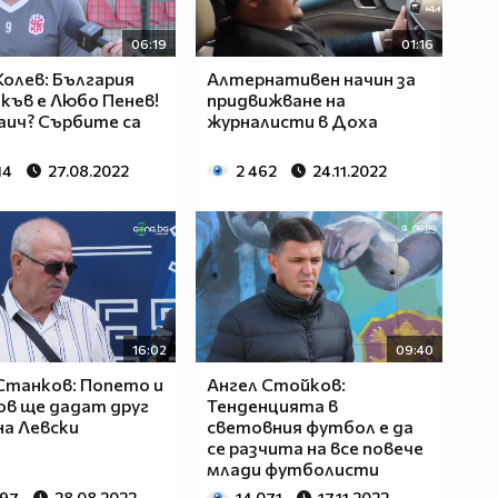
06:19
01:16
Колев: България
Алтернативен начин за
акъв е Любо Пенев!
придвижване на
ич? Сърбите са
журналисти в Доха
14
27.08.2022
2 462
24.11.2022
16:02
09:40
Станков: Попето и
Ангел Стойков:
в ще дадат друг
Тенденцията в
на Левски
световния футбол е да
се разчита на все повече
млади футболисти
397
28.08.2022
14 071
17.11.2022