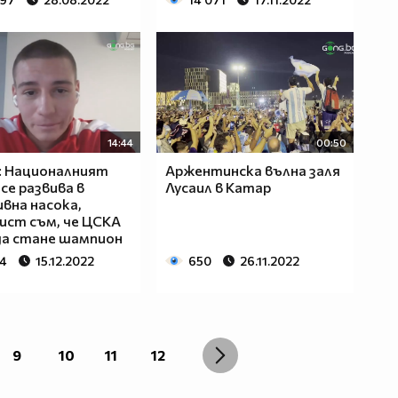
14:44
00:50
: Националният
Аржентинска вълна заля
се развива в
Лусаил в Катар
вна насока,
ст съм, че ЦСКА
да стане шампион
74
15.12.2022
650
26.11.2022
9
10
11
12