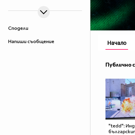
Сподели
Напиши съобщение
Начало
Публично 
"tedd": Ин
български