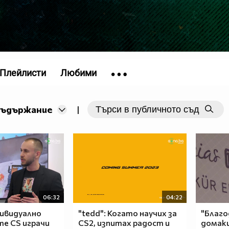
Плейлисти
Любими
съдържание
|
06:32
04:22
дивидуално
"tedd": Когато научих за
"Благо
те CS играчи
CS2, изпитах радост и
домак