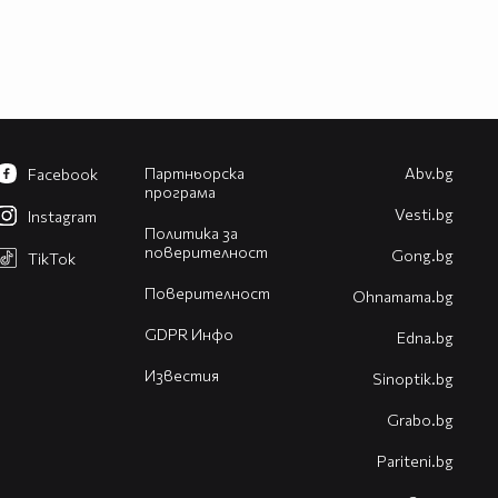
Партньорска
Abv.bg
Facebook
програма
Vesti.bg
Instagram
Политика за
поверителност
Gong.bg
TikTok
Поверителност
Оhnamama.bg
GDPR Инфо
Edna.bg
Известия
Sinoptik.bg
Grabo.bg
Pariteni.bg