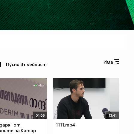
Име
|
Пусни в плейлист
01:05
13:41
даря" от
1111.mp4
ините на Катар