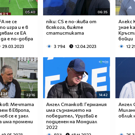
05:40
06:35
FA не се
niku: CS е по-жива от
Алекс 
о игра и е в
всякога, вижте
знае к
дявам се EA
статистиката
Кръста
да е по-добра
бойци
29.03.2023
3 794
12.04.2023
12 2
22:16
14:42
вков: Мечтата
Ангел Станков: Германия
Ангел 
аем в Европа,
има съзнанието на
Милано
ов се е заел
победител, Уругвай е
облик 
а има промени
подценен на Мондиал
2022
19.05.2023
937
18.11.2022
26 