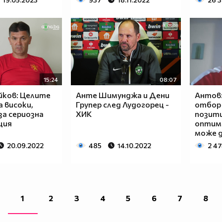
15:24
08:07
йков: Целите
Анте Шимунджа и Дени
Антов
а високи,
Групер след Лудогорец -
отбор 
за сериозна
ХИК
позити
ция
оптими
може 
20.09.2022
485
14.10.2022
2 4
1
2
3
4
5
6
7
8