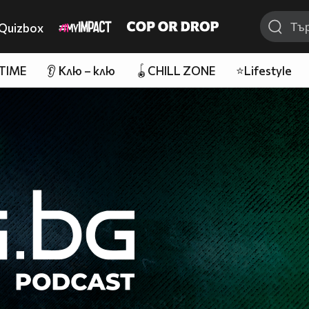
Quizbox
 TIME
👂 Клю – клю
🪀CHILL ZONE
⭐Lifestyle