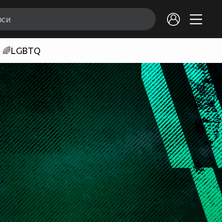
🌈LGBTQ