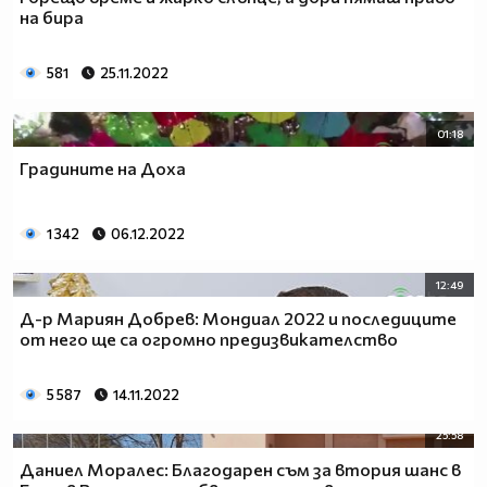
на бира
581
25.11.2022
01:18
Градините на Доха
1 342
06.12.2022
12:49
Д-р Мариян Добрев: Мондиал 2022 и последиците
от него ще са огромно предизвикателство
5 587
14.11.2022
25:58
Даниел Моралес: Благодарен съм за втория шанс в