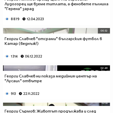
Лудогорец ще вземе титлата, а феновете пълниха
"Герена" зарад
8 879
12.04.2023
00:32
Георги Славчев "отсрами" българския футбол в
Катар (веднъж!)
1 314
06.12.2022
02:48
Георги Славчев ни показа медийния център на
"Лусаил" отвътре
913
22.11.2022
10:18
Георги Сърмов: Животът продължава и след