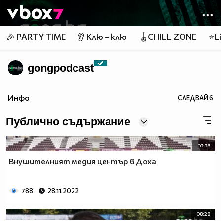
Member of
👾
🎉 PARTY TIME
👂 Клю – клю
🪀CHILL ZONE
⭐Li
gongpodcast
Инфо
СЛЕДВАЙ
6
Публично съдържание
03:36
Внушителният медия център в Доха
788
28.11.2022
08:28