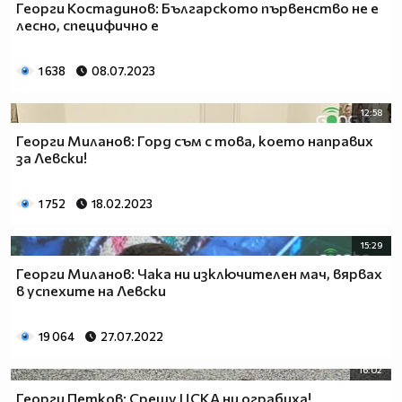
Георги Костадинов: Българското първенство не е
лесно, специфично е
1 638
08.07.2023
12:58
Георги Миланов: Горд съм с това, което направих
за Левски!
1 752
18.02.2023
15:29
Георги Миланов: Чака ни изключителен мач, вярвах
в успехите на Левски
19 064
27.07.2022
16:02
Георги Петков: Срещу ЦСКА ни ограбиха!