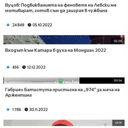
Вуцов: Подвикванията на феновете на Левски ме
мотивират, готов съм да заиграя в чужбина
24 849
05.10.2022
02:26
Входът към Катара в духа на Мондиал 2022
456
12.12.2022
00:54
Габриел Батистута пристигна на „974“ за мача на
Аржентина
1 786
30.11.2022
25:51