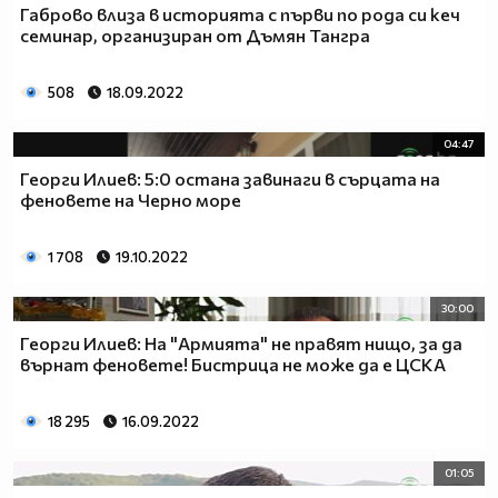
Габрово влиза в историята с първи по рода си кеч
семинар, организиран от Дъмян Тангра
508
18.09.2022
04:47
Георги Илиев: 5:0 остана завинаги в сърцата на
феновете на Черно море
1 708
19.10.2022
30:00
Георги Илиев: На "Армията" не правят нищо, за да
върнат феновете! Бистрица не може да е ЦСКА
18 295
16.09.2022
01:05