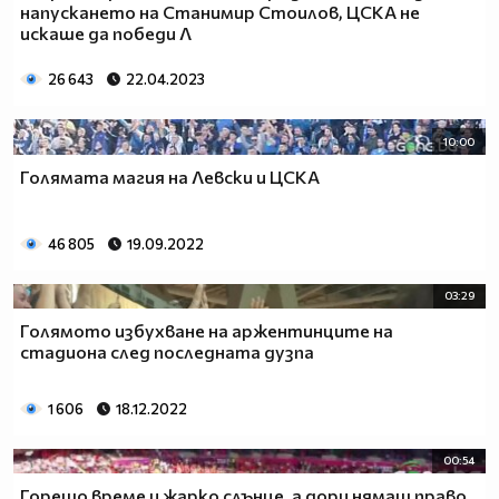
напускането на Станимир Стоилов, ЦСКА не
искаше да победи Л
26 643
22.04.2023
10:00
Голямата магия на Левски и ЦСКА
46 805
19.09.2022
03:29
Голямото избухване на аржентинците на
стадиона след последната дузпа
1 606
18.12.2022
00:54
Горещо време и жарко слънце, а дори нямаш право