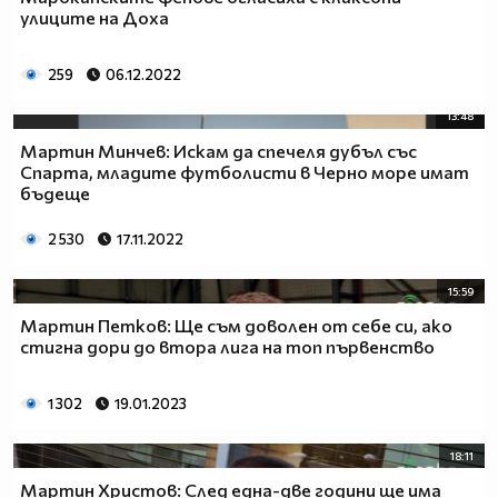
улиците на Доха
259
06.12.2022
13:48
Мартин Минчев: Искам да спечеля дубъл със
Спарта, младите футболисти в Черно море имат
бъдеще
2 530
17.11.2022
15:59
Мартин Петков: Ще съм доволен от себе си, ако
стигна дори до втора лига на топ първенство
1 302
19.01.2023
18:11
Мартин Христов: След една-две години ще има