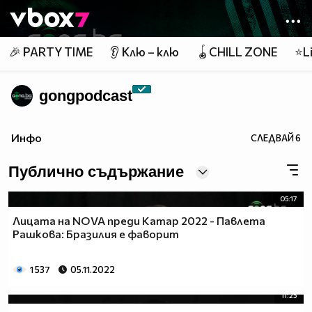
Member of
👾
🎉 PARTY TIME
👂 Клю – клю
🪀CHILL ZONE
⭐Li
gongpodcast
Инфо
СЛЕДВАЙ
6
Публично съдържание
05:17
Лицата на NOVA преди Катар 2022 - Павлета
Рашкова: Бразилия е фаворит
1 537
05.11.2022
11:25