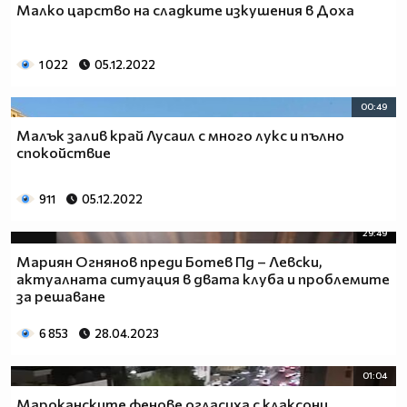
Малко царство на сладките изкушения в Доха
1 022
05.12.2022
00:49
Малък залив край Лусаил с много лукс и пълно
спокойствие
911
05.12.2022
29:49
Мариян Огнянов преди Ботев Пд – Левски,
актуалната ситуация в двата клуба и проблемите
за решаване
6 853
28.04.2023
01:04
Мароканските фенове огласиха с клаксони