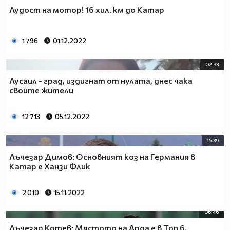
Лудост на мотор! 16 хил. км до Катар
1 796
01.12.2022
02:33
Лусаил - град, издигнат от нулата, днес чака
своите жители
12 713
05.12.2022
15:39
Лъчезар Димов: Основният коз на Германия в
Катар е Ханзи Флик
2 010
15.11.2022
06:46
Лъчезар Котев: Мястото на Арда е в Топ 6,