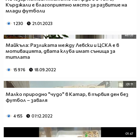
Кърджали е благоприятно място за развитие на
млади футболи
1 230
21.01.2023
46:05
Майкъла: Разликата между Левски и ЦСКА е в
мотивацията, двата клуба имат сънища за
титлата
15 976
18.09.2022
01:11
Малко природно "чудо" в Катар, в първия ден без
футбол – заваля
4 155
07.12.2022
01:47