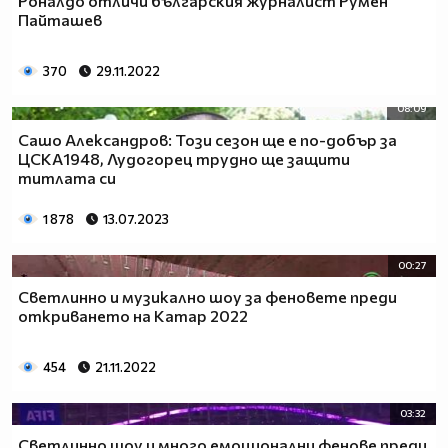
Роналдо отличи българския журналист Румен
Пайташев
370
29.11.2022
08:09
Сашо Александров: Този сезон ще е по-добър за
ЦСКА1948, Лудогорец трудно ще защити
титлата си
1 878
13.07.2023
00:27
Светлинно и музикално шоу за феновете преди
откриването на Катар 2022
454
21.11.2022
03:32
Светлинно шоу и много емоционални фенове преди