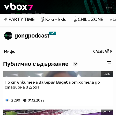
Member of
👾
🎉 PARTY TIME
👂 Клю – клю
🪀CHILL ZONE
⭐Li
gongpodcast
Инфо
СЛЕДВАЙ
6
Публично съдържание
05:32
По стъпките на Валерия Видева от хотела до
стадиона в Доха
2 290
01.12.2022
02:10