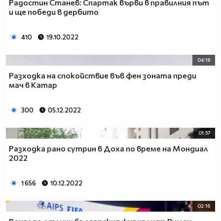
Радостин Станев: Спартак върви в правилния път
и ще победи в дербито
410
19.10.2022
04:18
Разходка на спокойствие във фен зоната преди
мач в Катар
300
05.12.2022
01:57
Разходка рано сутрин в Доха по време на Мондиал
2022
1 656
10.12.2022
02:16