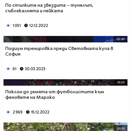
По стъпките на звездите – тунелът,
съблекалнята и пейката
1 051
12.12.2022
02:30
Подиум тренировка преди Световната купа в
София
61
30.03.2023
01:10
Поклон до земята от футболистите към
феновете на Мароко
2 969
15.12.2022
00:53