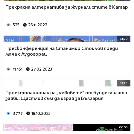
Прекрасна алтернатива за журналистите в Катар
525
26.11.2022
14:29
Пресконференция на Станимир Стоилов преди
мача с Лудогорец
11 451
27.02.2023
14:01
Проектонационал на „лъвовете“ от Бундеслигата
заяви: Щастлив съм да играя за България
3 777
18.10.2023
00:56