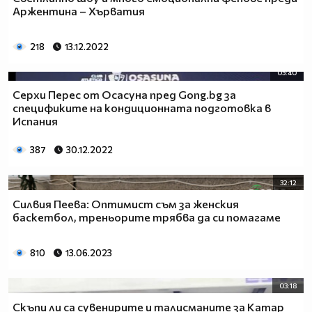
Аржентина – Хърватия
218
13.12.2022
05:40
Серхи Перес от Осасуна пред Gong.bg за
спецификите на кондиционната подготовка в
Испания
387
30.12.2022
32:12
Силвия Пеева: Оптимист съм за женския
баскетбол, треньорите трябва да си помагаме
810
13.06.2023
03:18
Скъпи ли са сувенирите и талисманите за Катар