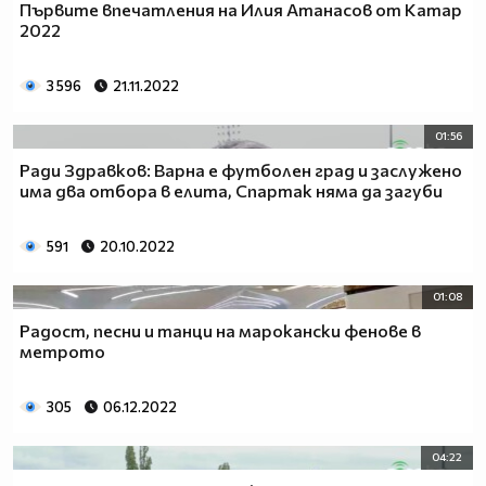
Първите впечатления на Илия Атанасов от Катар
2022
3 596
21.11.2022
01:56
Ради Здравков: Варна е футболен град и заслужено
има два отбора в елита, Спартак няма да загуби
591
20.10.2022
01:08
Радост, песни и танци на марокански фенове в
метрото
305
06.12.2022
04:22