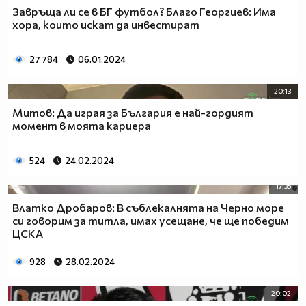
Завръща ли се в БГ футбол? Благо Георгиев: Има
хора, които искат да инвестират
27 784
06.01.2024
20:13
Митов: Да играя за България е най-гордият
момент в моята кариера
524
24.02.2024
17:35
Влатко Дробаров: В съблекалнята на Черно море
си говорим за титла, имах усещане, че ще победим
ЦСКА
928
28.02.2024
20:02