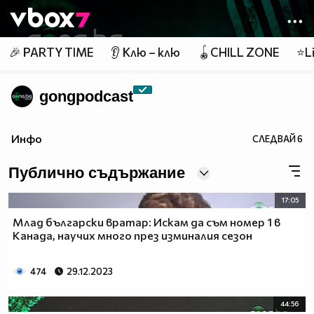
Member of
👾
🎉 PARTY TIME
👂 Клю – клю
🪀CHILL ZONE
⭐Li
gongpodcast
Инфо
СЛЕДВАЙ
6
Публично съдържание
17:05
Млад български вратар: Искам да съм номер 1 в
Канада, научих много през изминалия сезон
474
29.12.2023
44:56