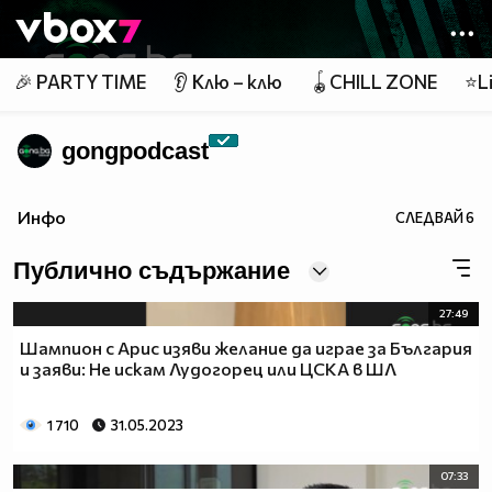
Member of
👾
🎉 PARTY TIME
👂 Клю – клю
🪀CHILL ZONE
⭐Li
gongpodcast
Инфо
СЛЕДВАЙ
6
Публично съдържание
27:49
Шампион с Арис изяви желание да играе за България
и заяви: Не искам Лудогорец или ЦСКА в ШЛ
1 710
31.05.2023
07:33