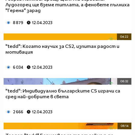
Лудогорец ще вземе титлата, а феновете пълниха
"Герена" зарад
8 879
12.04.2023
04:22
"tedd": Когато научих за CS2, изпитах радост и
мотивация
6 034
12.04.2023
06:32
"tedd": Индивидуално българските CS играчи са
сред най-добрите в света
2 666
12.04.2023
06:14