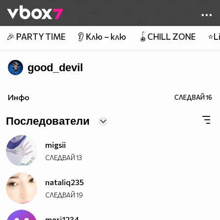
Member of
👾
🎉 PARTY TIME
👂 Клю – клю
🪀CHILL ZONE
⭐Li
good_devil
Инфо
СЛЕДВАЙ
16
Последователи
migsii
СЛЕДВАЙ
13
nataliq235
СЛЕДВАЙ
19
meri1234