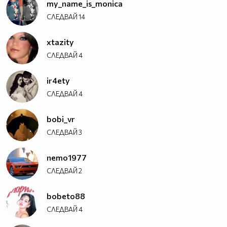
my_name_is_monica
СЛЕДВАЙ
14
xtazity
СЛЕДВАЙ
4
ir4ety
СЛЕДВАЙ
4
bobi_vr
СЛЕДВАЙ
3
nemo1977
СЛЕДВАЙ
2
bobeto88
СЛЕДВАЙ
4