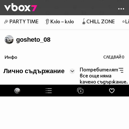
Member of
👾
🎉 PARTY TIME
👂 Клю – клю
🪀CHILL ZONE
⭐Li
gosheto_08
Инфо
СЛЕДВАЙ
0
Потребителят
Лично съдържание
все още няма
качено съдържание.