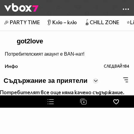
Member of
👾
🎉 PARTY TIME
👂 Клю – клю
🪀CHILL ZONE
⭐Li
got2love
Потребителският акаунт е BAN-нат!
Инфо
СЛЕДВАЙ
184
Съдържание за приятели
Потребителят все още няма качено съдържание.