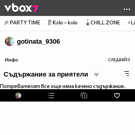
Member of
👾
🎉 PARTY TIME
👂 Клю – клю
🪀CHILL ZONE
⭐Li
gotinata_9306
Инфо
СЛЕДВАЙ
0
Съдържание за приятели
Потребителят все още няма качено съдържание.