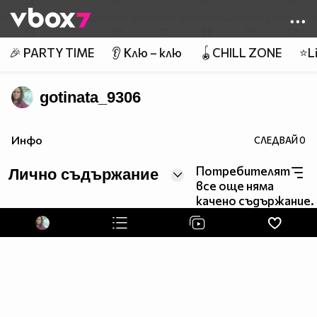
Member of
👾
🎉 PARTY TIME
👂 Клю – клю
🪀CHILL ZONE
⭐Li
gotinata_9306
Инфо
СЛЕДВАЙ
0
Потребителят
Лично съдържание
все още няма
качено съдържание.