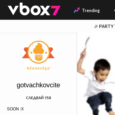
Member of
👾
Trending
🎉 PARTY
gotvachkovcite
СЛЕДВАЙ
758
SOON :X