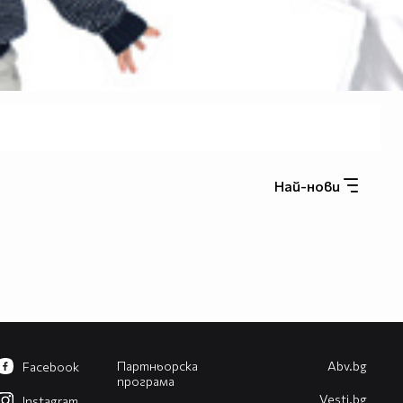
Най-нови
Партньорска
Abv.bg
Facebook
програма
Vesti.bg
Instagram