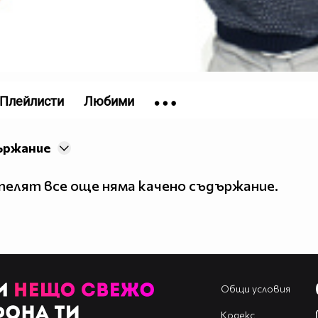
Плейлисти
Любими
ържание
елят все още няма качено съдържание.
Общи условия
Кодекс