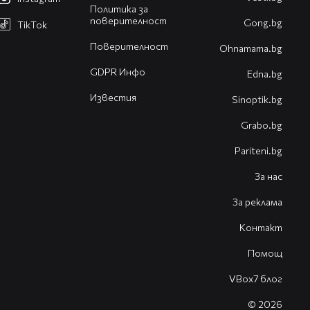
Политика за
поверителност
Gong.bg
TikTok
Поверителност
Оhnamama.bg
GDPR Инфо
Edna.bg
Известия
Sinoptik.bg
Grabo.bg
Pariteni.bg
За нас
За реклама
Контакт
Помощ
VBox7 блог
© 2026