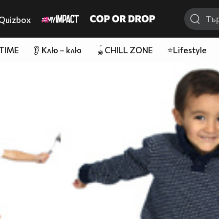
Quizbox
 TIME
👂 Клю – клю
🪀CHILL ZONE
⭐Lifestyle