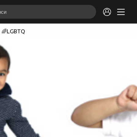
🌈LGBTQ