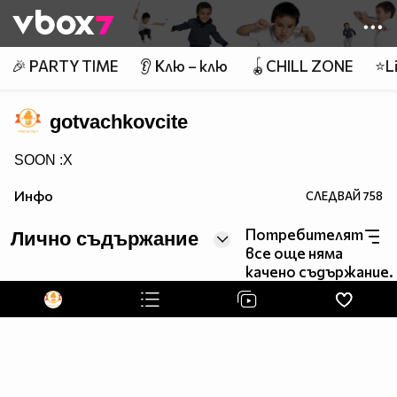
Member of
👾
🎉 PARTY TIME
👂 Клю – клю
🪀CHILL ZONE
⭐Li
gotvachkovcite
SOON :X
Инфо
СЛЕДВАЙ
758
Потребителят
Лично съдържание
все още няма
качено съдържание.