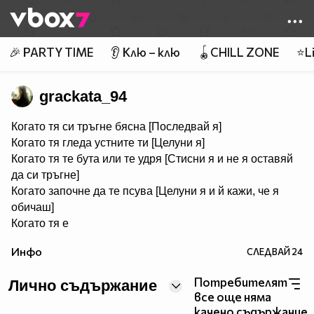
Member of
👾
🎉 PARTY TIME
👂 Клю – клю
🪀CHILL ZONE
⭐Li
grackata_94
Когато тя си тръгне бясна [Последвай я]
Когато тя гледа устните ти [Целуни я]
Когато тя те бута или те удря [Стисни я и не я оставяй
да си тръгне]
Когато започне да те псува [Целуни я и й кажи, че я
обичаш]
Когато тя е
тиха [Попитай я какво не е наред]
Инфо
СЛЕДВАЙ
24
Когато тя те игнорира [Дай и своето внимание]
Когато тя се отдръпне [Придърпай я обратно]
Потребителят
Лично съдържание
Когато я видиш в лоша светлина [Кажи й, че е красива]
все още няма
Когато я видиш, че започва да плаче [Просто я дръж и
качено съдържание.