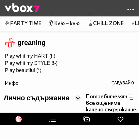
Member of
👾
🎉 PARTY TIME
👂 Клю – клю
🪀CHILL ZONE
⭐Li
greaning
Play whit my HART (h)
Play whit my STYLE 8-)
Play beautiful (*)
Инфо
СЛЕДВАЙ
0
Потребителят
Лично съдържание
все още няма
качено съдържание.