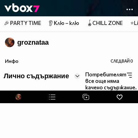
Member of
👾
🎉 PARTY TIME
👂 Клю – клю
🪀CHILL ZONE
⭐Li
groznataa
Инфо
СЛЕДВАЙ
0
Потребителят
Лично съдържание
все още няма
качено съдържание.