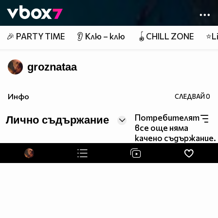
Member of
👾
🎉 PARTY TIME
👂 Клю – клю
🪀CHILL ZONE
⭐Li
groznataa
Инфо
СЛЕДВАЙ
0
Потребителят
Лично съдържание
все още няма
качено съдържание.