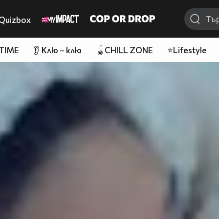
Quizbox
 TIME
👂 Клю – клю
🪀CHILL ZONE
⭐Lifestyle