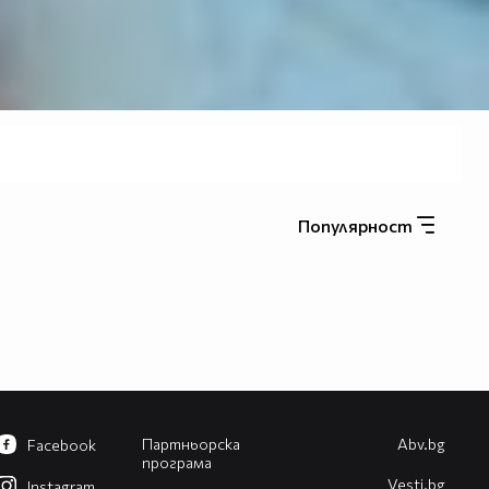
Популярност
Партньорска
Abv.bg
Facebook
програма
Vesti.bg
Instagram