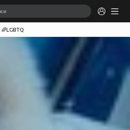
🌈LGBTQ