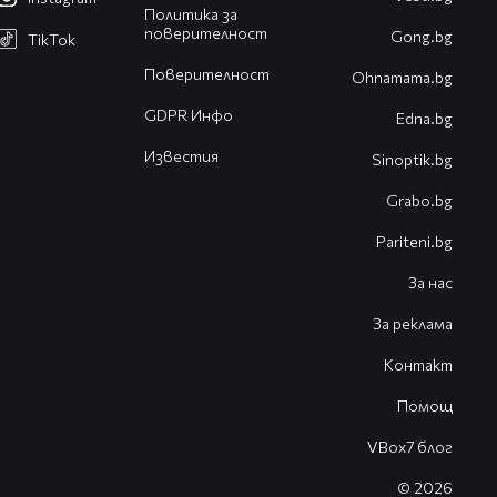
Политика за
поверителност
Gong.bg
TikTok
Поверителност
Оhnamama.bg
GDPR Инфо
Edna.bg
Известия
Sinoptik.bg
Grabo.bg
Pariteni.bg
За нас
За реклама
Контакт
Помощ
VBox7 блог
© 2026