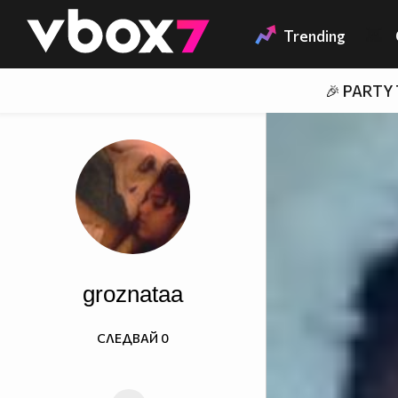
Member of
👾
Trending
🎉 PARTY
groznataa
СЛЕДВАЙ
0