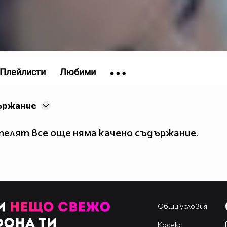
Плейлисти
Любими
ържание
елят все още няма качено съдържание.
Общи условия
Кодекс