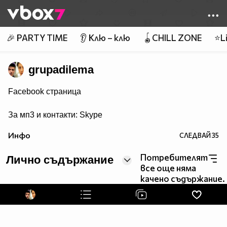
Member of
👾
🎉 PARTY TIME
👂 Клю – клю
🪀CHILL ZONE
⭐Li
grupadilema
Facebook страница
За мп3 и контакти: Skype
Инфо
СЛЕДВАЙ
35
Потребителят
Лично съдържание
все още няма
качено съдържание.