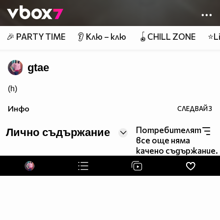
Member of
👾
🎉 PARTY TIME
👂 Клю – клю
🪀CHILL ZONE
⭐Li
gtae
(h)
Инфо
СЛЕДВАЙ
3
Потребителят
Лично съдържание
все още няма
качено съдържание.