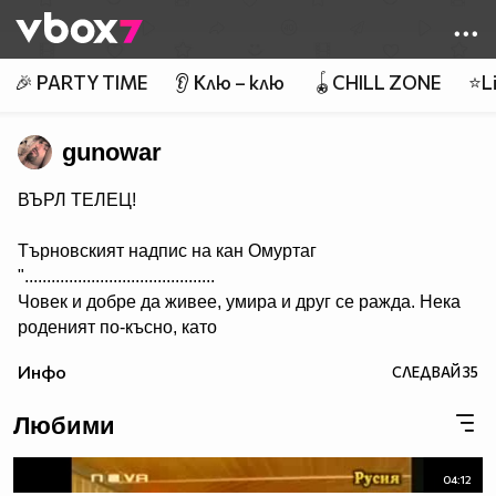
Member of
👾
🎉 PARTY TIME
👂 Клю – клю
🪀CHILL ZONE
⭐Li
gunowar
ВЪРЛ ТЕЛЕЦ!
Търновският надпис на кан Омуртаг
"...........................................
Човек и добре да живее, умира и друг се ражда. Нека
роденият по-късно, като
гледа този надпис, да си спомня за оногова, който го е
Инфо
СЛЕДВАЙ
35
направил. А името на архонта е Омуртаг, кана сюбиги.
Нека Бог да го удостои да проживее сто години.”
Любими
...........
Ceca - Juto Pile
04:12