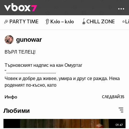
Member of
👾
🎉 PARTY TIME
👂 Клю – клю
🪀CHILL ZONE
⭐Li
gunowar
ВЪРЛ ТЕЛЕЦ!
Търновският надпис на кан Омуртаг
"...........................................
Човек и добре да живее, умира и друг се ражда. Нека
роденият по-късно, като
гледа този надпис, да си спомня за оногова, който го е
Инфо
СЛЕДВАЙ
35
направил. А името на архонта е Омуртаг, кана сюбиги.
Нека Бог да го удостои да проживее сто години.”
Любими
...........
Ceca - Juto Pile
01:47