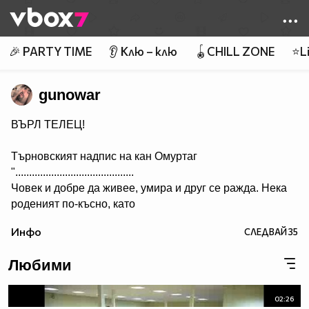
Member of
👾
🎉 PARTY TIME
👂 Клю – клю
🪀CHILL ZONE
⭐Li
gunowar
ВЪРЛ ТЕЛЕЦ!
Търновският надпис на кан Омуртаг
"...........................................
Човек и добре да живее, умира и друг се ражда. Нека
роденият по-късно, като
гледа този надпис, да си спомня за оногова, който го е
Инфо
СЛЕДВАЙ
35
направил. А името на архонта е Омуртаг, кана сюбиги.
Нека Бог да го удостои да проживее сто години.”
Любими
...........
Ceca - Juto Pile
02:26